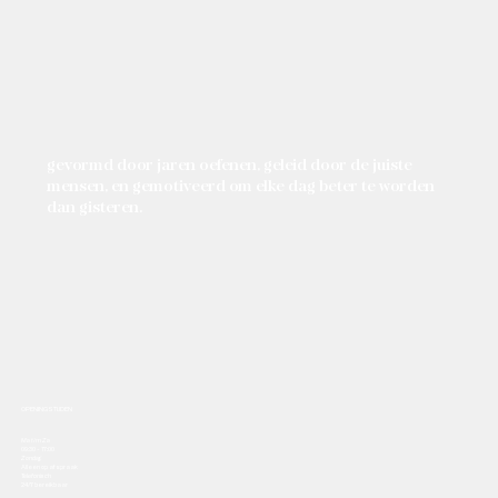
gevormd door jaren oefenen, geleid door de juiste
mensen, en gemotiveerd om elke dag beter te worden
dan gisteren.
OPENINGSTIJDEN
Ma t/m Za
09:30 - 17:00
Zondag
Alleen op afspraak
Telefonisch
24/7 bereikbaar